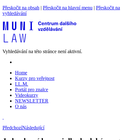
Přeskočit na obsah
|
Přeskočit na hlavní menu
|
Přeskočit na
vyhledávání
Vyhledávání na této stránce není aktivní.
Home
Kurzy pro veřejnost
LL.M.
Portál pro znalce
Videokurzy
NEWSLETTER
O nás
Předchozí
Následující